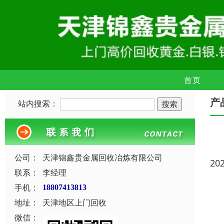
首页
产
站内搜索：
公司：
天津锦鑫贵金属回收冶炼有限公司
20
联系：
李经理
手机：
18807413813
地址：
天津地区上门回收
微信：