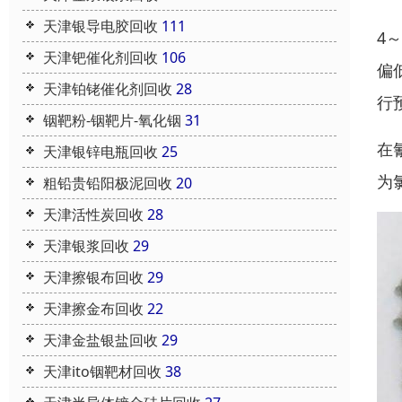
天津银导电胶回收
111
4
天津钯催化剂回收
106
偏
天津铂铑催化剂回收
28
行
铟靶粉-铟靶片-氧化铟
31
在
天津银锌电瓶回收
25
为
粗铅贵铅阳极泥回收
20
天津活性炭回收
28
天津银浆回收
29
天津擦银布回收
29
天津擦金布回收
22
天津金盐银盐回收
29
天津ito铟靶材回收
38