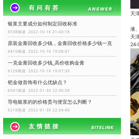
天
根
银浆主要成分如何制定回收标准
液、
6538阅读 2022-10-16 21:40:18
天
原装金膏回收多少钱，金膏回收价格多少钱一克
24-
6415阅读 2022-10-16 19:08:47
一克金膏回收多少钱_高价收购金膏
6129阅读 2022-10-16 19:07:30
钯金做首饰有什么优缺点？
6541阅读 2022-01-30 22:36:58
导电银浆的的价格贵与便宜怎么判断？
6218阅读 2022-01-30 22:34:40