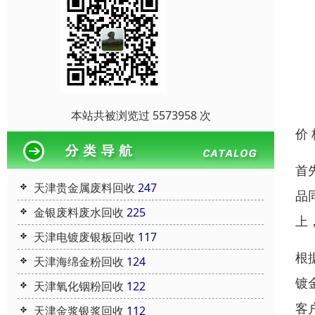
本站共被浏览过 5573958 次
价
首
天津贵金属废料回收
247
品
金银废料废水回收
225
上
天津电镀废银板回收
117
根
天津海绵金粉回收
124
镀
天津氧化铟粉回收
122
客
天津金浆银浆回收
112