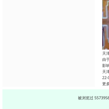
天
由
影
天
22-
更
被浏览过 5573