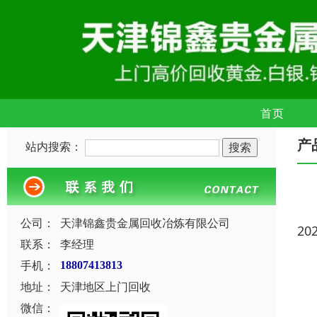
首页
产
站内搜索：
公司：
天津锦鑫贵金属回收冶炼有限公司
20
联系：
李经理
手机：
18807413813
地址：
天津地区上门回收
微信：