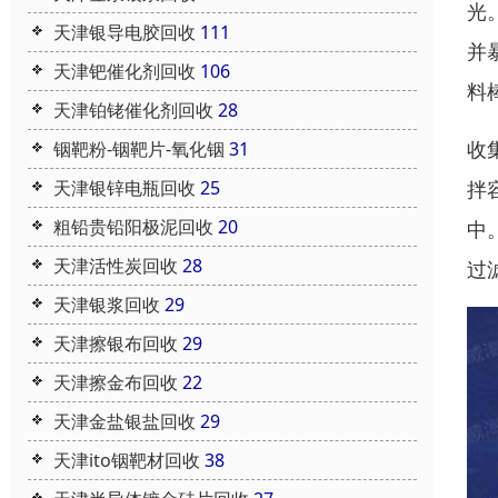
光
天津银导电胶回收
111
并
天津钯催化剂回收
106
料
天津铂铑催化剂回收
28
收
铟靶粉-铟靶片-氧化铟
31
拌
天津银锌电瓶回收
25
粗铅贵铅阳极泥回收
20
中
天津活性炭回收
28
过
天津银浆回收
29
天津擦银布回收
29
天津擦金布回收
22
天津金盐银盐回收
29
天津ito铟靶材回收
38