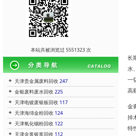
本站共被浏览过 5551323 次
长
水
一
天津贵金属废料回收
247
高
金银废料废水回收
225
天津电镀废银板回收
117
金
天津海绵金粉回收
124
掉
天津氧化铟粉回收
122
特
天津金浆银浆回收
112