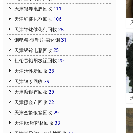
天津银导电胶回收
111
天津钯催化剂回收
106
天津铂铑催化剂回收
28
铟靶粉-铟靶片-氧化铟
31
天津银锌电瓶回收
25
粗铅贵铅阳极泥回收
20
天津活性炭回收
28
天津银浆回收
29
天津擦银布回收
29
天津擦金布回收
22
天津金盐银盐回收
29
天津ito铟靶材回收
38