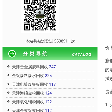
本站共被浏览过 5538911 次
价
擦
天津贵金属废料回收
247
的
金银废料废水回收
225
拭
天津电镀废银板回收
117
贵
天津海绵金粉回收
124
天津氧化铟粉回收
122
1
天津金浆银浆回收
112