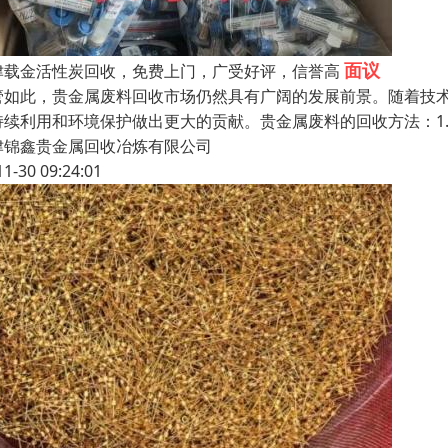
面议
津载金活性炭回收，免费上门，广受好评，信誉高
管如此，贵金属废料回收市场仍然具有广阔的发展前景。随着技
持续利用和环境保护做出更大的贡献。贵金属废料的回收方法：1.
津锦鑫贵金属回收冶炼有限公司
11-30 09:24:01