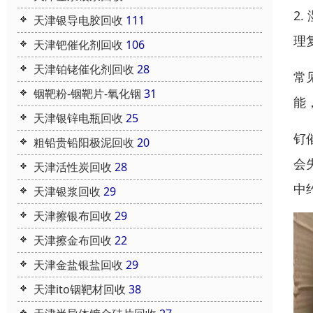
2
天津银导电胶回收
111
理
天津钯催化剂回收
106
天津铂铑催化剂回收
28
常
铟靶粉-铟靶片-氧化铟
31
能
天津银锌电瓶回收
25
钌
粗铅贵铅阳极泥回收
20
会
天津活性炭回收
28
中
天津银浆回收
29
天津擦银布回收
29
天津擦金布回收
22
天津金盐银盐回收
29
天津ito铟靶材回收
38