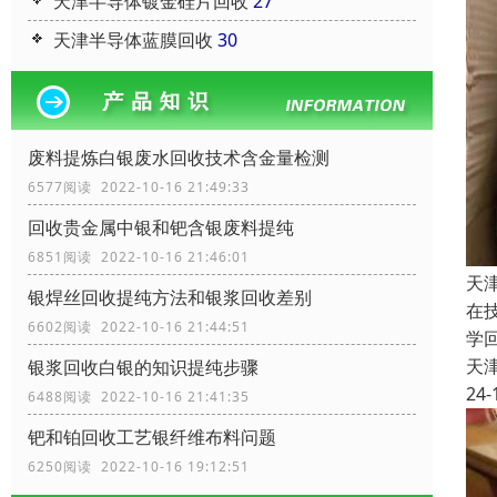
天津半导体镀金硅片回收
27
天津半导体蓝膜回收
30
废料提炼白银废水回收技术含金量检测
6577阅读 2022-10-16 21:49:33
回收贵金属中银和钯含银废料提纯
6851阅读 2022-10-16 21:46:01
天
银焊丝回收提纯方法和银浆回收差别
在
6602阅读 2022-10-16 21:44:51
学
天
银浆回收白银的知识提纯步骤
24-
6488阅读 2022-10-16 21:41:35
钯和铂回收工艺银纤维布料问题
6250阅读 2022-10-16 19:12:51