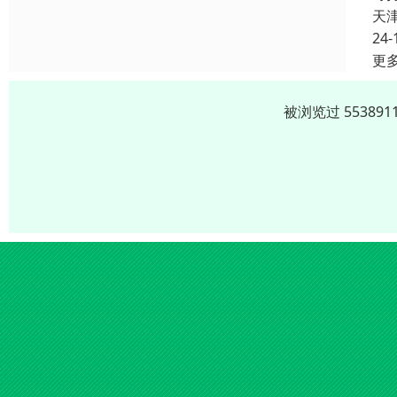
天
24-
更
被浏览过 5538