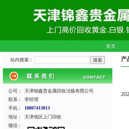
首页
产
站内搜索：
公司：
天津锦鑫贵金属回收冶炼有限公司
20
联系：
李经理
手机：
18807413813
地址：
天津地区上门回收
微信：