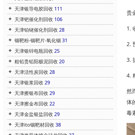
天津银导电胶回收
111
贵
天津钯催化剂回收
106
1
天津铂铑催化剂回收
28
铟靶粉-铟靶片-氧化铟
31
2
天津银锌电瓶回收
25
3
粗铅贵铅阳极泥回收
20
天津活性炭回收
28
4
天津银浆回收
29
然
天津擦银布回收
29
体
天津擦金布回收
22
毒
天津金盐银盐回收
29
天津ito铟靶材回收
38