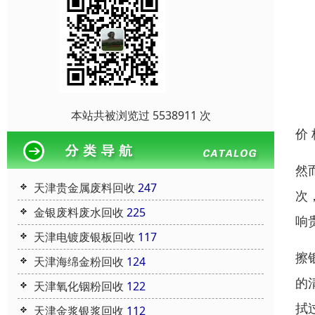
本站共被浏览过 5538911 次
价
然
天津贵金属废料回收
247
次
金银废料废水回收
225
响
天津电镀废银板回收
117
擦
天津海绵金粉回收
124
的
天津氧化铟粉回收
122
拭
天津金浆银浆回收
112