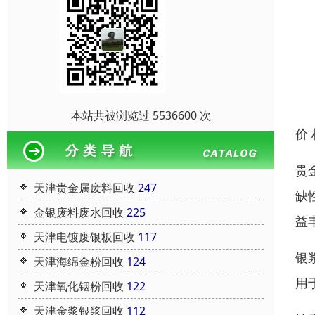
本站共被浏览过 5536600 次
价
贵
天津贵金属废料回收
247
缺
金银废料废水回收
225
益
天津电镀废银板回收
117
银
天津海绵金粉回收
124
用
天津氧化铟粉回收
122
天津金浆银浆回收
112