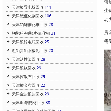
铑
天津银导电胶回收
111
生
天津钯催化剂回收
106
动
天津铂铑催化剂回收
28
贵
铟靶粉-铟靶片-氧化铟
31
需
天津银锌电瓶回收
25
粗铅贵铅阳极泥回收
20
天津活性炭回收
28
天津银浆回收
29
天津擦银布回收
29
天津擦金布回收
22
天津金盐银盐回收
29
天津ito铟靶材回收
38