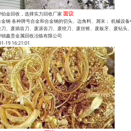
面议
津铂金回收，选择实力回收厂家
合金钢 各种牌号合金和合金钢的切头、边角料、屑末； 机械设备
拉刀、废插齿刀、废滚齿刀、废绞刀、废丝锥、废板牙、废钻头、
津锦鑫贵金属回收冶炼有限公司
01-19 16:21:01