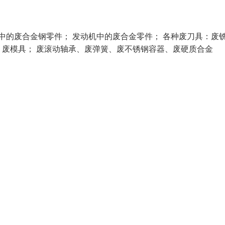
中的废合金钢零件； 发动机中的废合金零件； 各种废刀具：废
废模具； 废滚动轴承、废弹簧、废不锈钢容器、废硬质合金