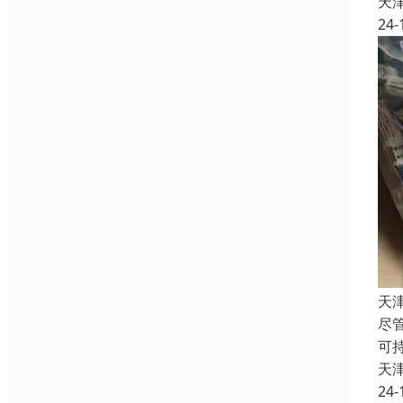
天
24-
天
尽
可
天
24-