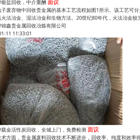
面议
津银盐回收，中介重酬
电子废弃物中回收贵金属的基本工艺流程如图1所示。该工艺可
括火法冶金、湿法冶金和生物方法。20世纪80年代，火法冶金
津锦鑫贵金属回收冶炼有限公司
01-11 11:33:01
面议
津载金活性炭回收，全城上门，免费检测
技术方面，贵金属废料回收技术不断进步，回收率、纯度和效率