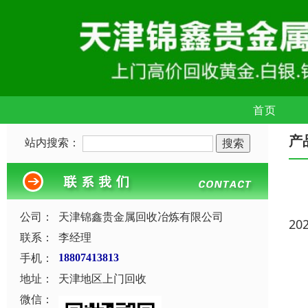
首页
产
站内搜索：
公司：
天津锦鑫贵金属回收冶炼有限公司
20
联系：
李经理
手机：
18807413813
地址：
天津地区上门回收
微信：