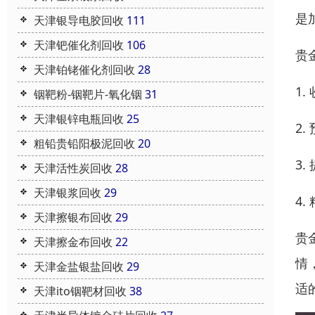
是
天津银导电胶回收
111
天津钯催化剂回收
106
贵
天津铂铑催化剂回收
28
1
铟靶粉-铟靶片-氧化铟
31
天津银锌电瓶回收
25
2
粗铅贵铅阳极泥回收
20
3
天津活性炭回收
28
天津银浆回收
29
4
天津擦银布回收
29
贵
天津擦金布回收
22
情
天津金盐银盐回收
29
适
天津ito铟靶材回收
38