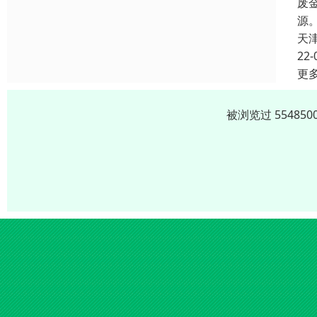
废
源
天
22-
更
被浏览过 5548