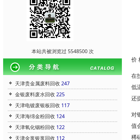
本站共被浏览过 5548500 次
价
在
天津贵金属废料回收
247
低
金银废料废水回收
225
还
天津电镀废银板回收
117
对
天津海绵金粉回收
124
值
天津氧化铟粉回收
122
稀
天津金浆银浆回收
112