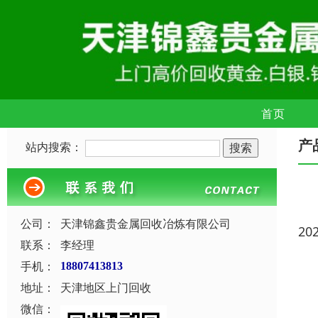
首页
产
站内搜索：
公司：
天津锦鑫贵金属回收冶炼有限公司
20
联系：
李经理
手机：
18807413813
地址：
天津地区上门回收
微信：