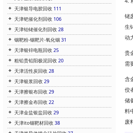
4
天津银导电胶回收
111
铑
天津钯催化剂回收
106
生
天津铂铑催化剂回收
28
动
铟靶粉-铟靶片-氧化铟
31
天津银锌电瓶回收
25
贵
粗铅贵铅阳极泥回收
20
需
天津活性炭回收
28
含
天津银浆回收
29
佼
天津擦银布回收
29
储
天津擦金布回收
22
料
天津金盐银盐回收
29
废
天津ito铟靶材回收
38