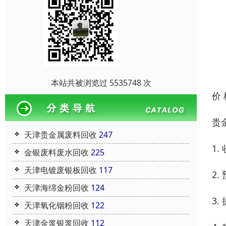
本站共被浏览过 5535748 次
价
贵
天津贵金属废料回收
247
1
金银废料废水回收
225
天津电镀废银板回收
117
2
天津海绵金粉回收
124
3
天津氧化铟粉回收
122
天津金浆银浆回收
112