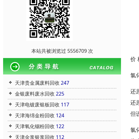
本站共被浏览过 5556709 次
价
氯
天津贵金属废料回收
247
还
金银废料废水回收
225
还
天津电镀废银板回收
117
但
天津海绵金粉回收
124
天津氧化铟粉回收
122
氯
天津金浆银浆回收
112