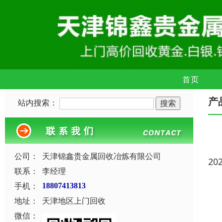
首页
产
站内搜索：
公司：
天津锦鑫贵金属回收冶炼有限公司
20
联系：
李经理
手机：
18807413813
地址：
天津地区上门回收
微信：