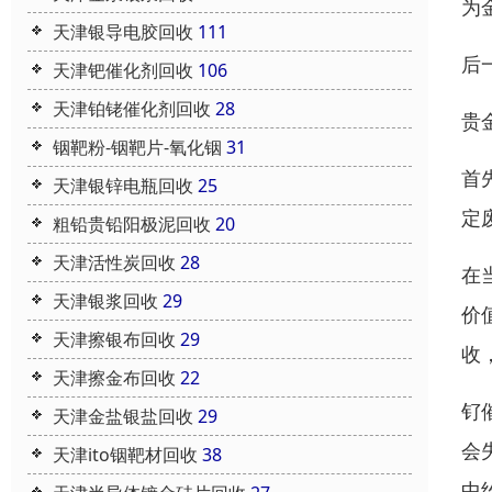
为
天津银导电胶回收
111
后
天津钯催化剂回收
106
天津铂铑催化剂回收
28
贵
铟靶粉-铟靶片-氧化铟
31
首
天津银锌电瓶回收
25
定
粗铅贵铅阳极泥回收
20
天津活性炭回收
28
在
天津银浆回收
29
价
天津擦银布回收
29
收
天津擦金布回收
22
钌
天津金盐银盐回收
29
会
天津ito铟靶材回收
38
中