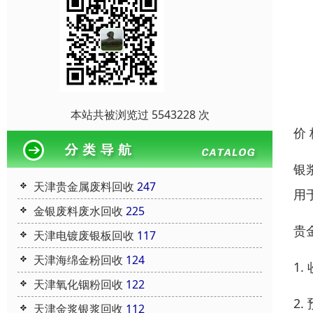
本站共被浏览过 5543228 次
价
银
天津贵金属废料回收
247
用
金银废料废水回收
225
贵
天津电镀废银板回收
117
天津海绵金粉回收
124
1
天津氧化铟粉回收
122
2
天津金浆银浆回收
112