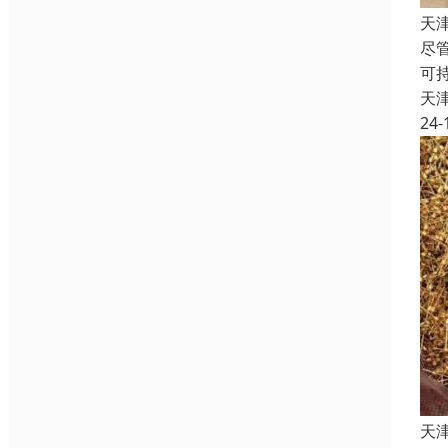
天
尽
可
天
24-
天