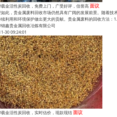
面议
津载金活性炭回收，免费上门，广受好评，信誉高
管如此，贵金属废料回收市场仍然具有广阔的发展前景。随着技
持续利用和环境保护做出更大的贡献。贵金属废料的回收方法：1.
津锦鑫贵金属回收冶炼有限公司
11-30 09:24:01
面议
津载金活性炭回收，实时估价，现款现结