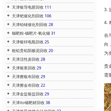
天津银导电胶回收
111
3
天津钯催化剂回收
106
4
天津铂铑催化剂回收
28
铟靶粉-铟靶片-氧化铟
31
在
天津银锌电瓶回收
25
向
粗铅贵铅阳极泥回收
20
为
天津活性炭回收
28
贵
天津银浆回收
29
需
天津擦银布回收
29
天津擦金布回收
22
天津金盐银盐回收
29
天津ito铟靶材回收
38